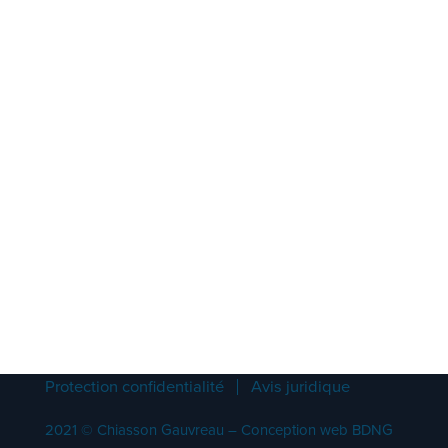
Téléphone : 450 691-1091
Sans frais : 1-877-691-1091
Télécopieur : 1-866-851-9764
Dépôt de documents
À propos
Services
Nos professionnels
Carrière
Étudiants
Stage
Programme d’encadrement
Contact
Protection confidentialité
Avis juridique
2021 © Chiasson Gauvreau –
Conception web BDNG